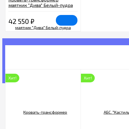
маятник "Дива" Белый-пудра
42 550
₽
Хит!
Хит!