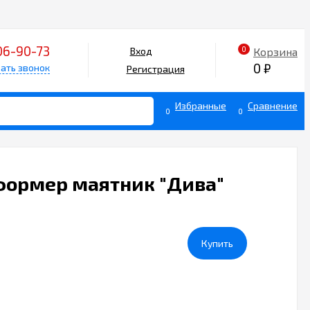
06-90-73
0
Корзина
Вход
0
₽
ать звонок
Регистрация
Избранные
Сравнение
0
0
формер маятник "Дива"
Купить