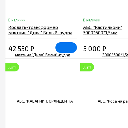
В наличии
В наличии
Кровать-трансформер
АБС. "Кастильони"
маятник "Дива" Белый-пудра
3000*600*1,5мм
42 550
₽
5 000
₽
Хит!
Хит!