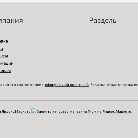
мпания
Разделы
авка
та
акты
амации
викам
 сайта в соответствии с
официальной политикой
. Если вы не даете соглас