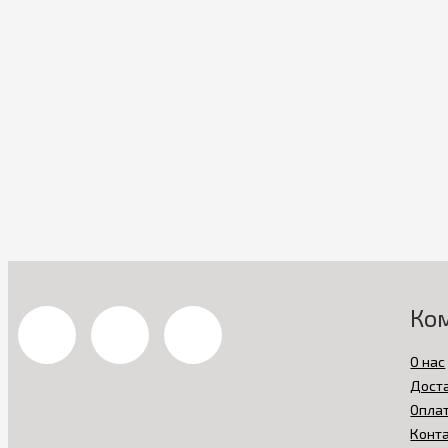
Ко
О нас
Дост
Опла
Конт