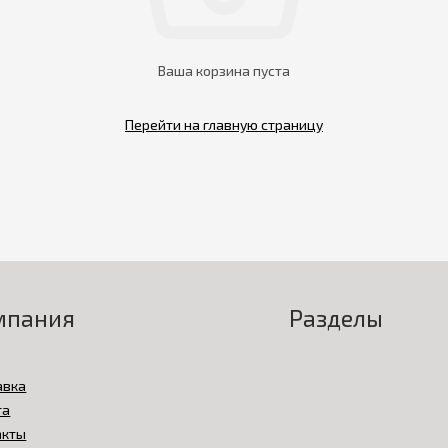
Ваша корзина пуста
Перейти на главную страницу
мпания
Разделы
авка
та
акты