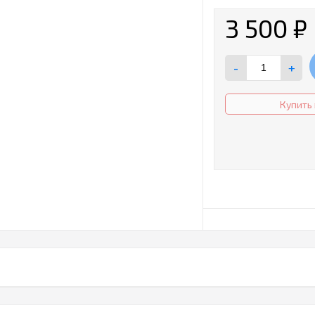
3 500
₽
-
+
Купить 