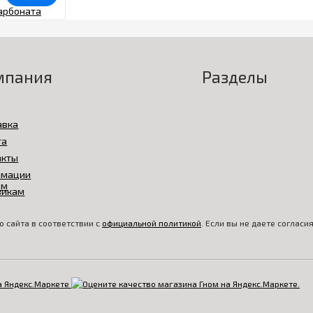
мпания
Разделы
авка
та
акты
амации
викам
 сайта в соответствии с
официальной политикой
. Если вы не даете соглас